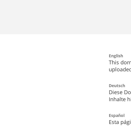
English
This dom
uploaded
Deutsch
Diese Do
Inhalte h
Español
Esta pág