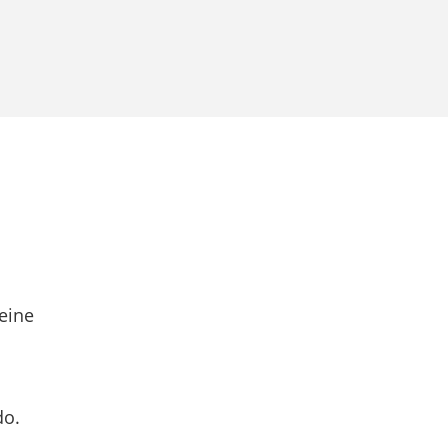
eine
do.